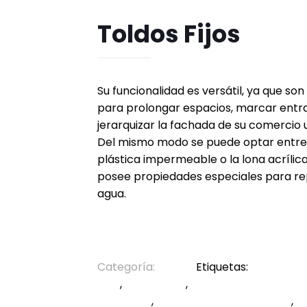
Toldos Fijos
Su funcionalidad es versátil, ya que son
para prolongar espacios, marcar entra
jerarquizar la fachada de su comercio u
Del mismo modo se puede optar entre 
plástica impermeable o la lona acrílic
posee propiedades especiales para re
agua.
Categoría:
Toldos
Etiquetas:
instalacio
Fijos
,
Toldos Fijos
,
Toldos Fijos en valenc
carabobo
,
Toldos Fijos en venezuela
,
v