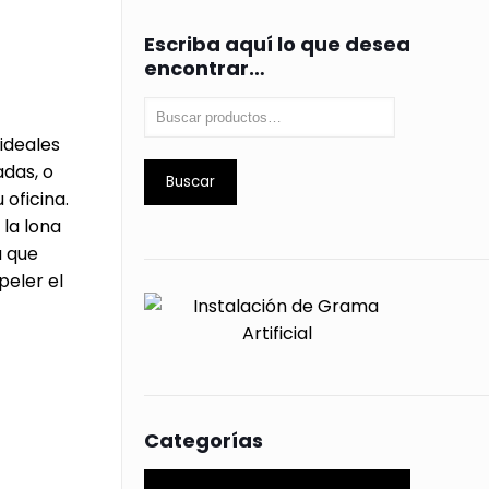
Escriba aquí lo que desea
encontrar…
 ideales
das, o
Buscar
 oficina.
la lona
a que
peler el
n de Toldos
Categorías
ia
enta de