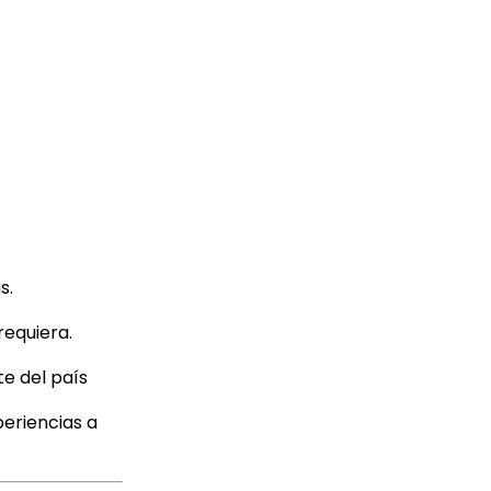
s.
requiera.
te del país
eriencias a