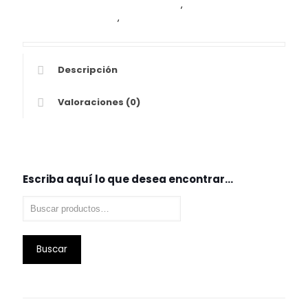
Cocinas Empotradas en venezuela
,
instalacion de
Cocinas Empotradas
,
venta de Cocinas Empotradas
Descripción
Valoraciones (0)
Escriba aquí lo que desea encontrar…
Buscar